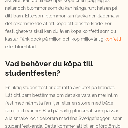
aktivitet kan du till exempel köpa champagneglas,
nallar och blommor som du kan hänga runt halsen på
ditt barn. Eftersom blommor kan fläcka ner kläderna är
det rekommenderat att köpa ett plastförkläde. För
festlighetens skull kan du även köpa konfetti som du
kastar. Tänk dock på miljön och köp miljövänlig
konfetti
eller blomblad.
Vad behöver du köpa till
studentfesten?
En riktig studentfest är det rätta avslutet på firandet.
Låt ditt barn bestämma om det ska vara en mer intim
fest med närmsta familjen eller en större med både
familj och vänner. Bjud på härlig plockmat som passar
alla smaker och dekorera med fina Sverigeflaggor i sann
studentfest-anda. Detta kommer att bli en oförglömlig