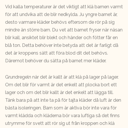
Vid kalla temperaturer är det viktigt att klä barnen varmt
för att undvika att de blir nedkylda. Ju yngre barnet är,
desto varmare kläder behövs eftersom de rör på sig
mindre än större barn. Du vet att barnet fryser när näsan
blir kall, ansiktet blir blekt och händer och fötter får en
blå ton. Detta behöver inte betyda att det är farligt då
det är kroppens sätt att föra blod dit det behövs.
Däremot behöver du sätta på barnet mer kläder.
Grundregeln när det är kallt är att klä på lager på lager.
Om det blir för varmt är det enkelt att plocka bort ett
lager och om det blir kallt är det enkelt att lägga till.
Tänk bara på att inte ta på för tajta kläder då luft är den
bästa isoleringen. Barn som är aktiva bör inte vara för
varmt klädda och kläderna bör vara luftiga så det finns
utrymme för svett att rör sig ut från kroppen och klä