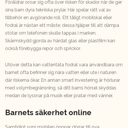
Föräldrar oroar sig ofta över risken för skador när de ger
sina barn dyra tekniska prylar. Här spelar rätt val av
tillbehör en avgörande roll. Ett tåligt mobilskal eller
fodral är nästan ett måste; dessa hjälper till att dämpa
stötar om telefonen skulle tappas i marken.
Skärmskydd gjorda av härdat glas eller plastfilm kan
också förebygga repor och sprickor.
Utöver detta kan vattentäta fodral vara användbara om
barnet ofta befinner sig nära vatten eller ute i naturen
där riskerna ökar. En annan smart investering är hörlurar
med volymbegränsning, så ditt barns hörsel skyddas
medan de lyssnar på musik eller pratar med vänner.
Barnets säkerhet online
Samtidigt som mobilen öppnar dörrar till nya