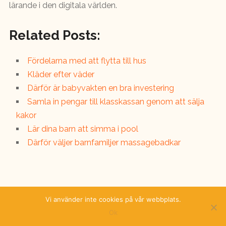
lärande i den digitala världen.
Related Posts:
Fördelarna med att flytta till hus
Kläder efter väder
Därför är babyvakten en bra investering
Samla in pengar till klasskassan genom att sälja
kakor
Lär dina barn att simma i pool
Därför väljer barnfamiljer massagebadkar
Vi använder inte cookies på vår webbplats.
Copyright © 2026 — Uteungar.se. All Rights Reserved
Ok